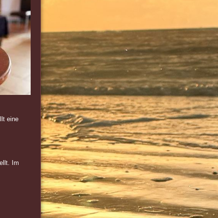
lt eine
llt. Im
.