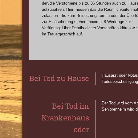
den/die Verstorbene bis zu 36 Stunden auch zu Haus
aufzubahren. Hier müssen das die Räumlichkeiten nat
zulassen. Bis zum Beisetzungstermin oder der Überf
zur Einäscherung stehen maximal 8 Werktage zur
Verfügung. Über Details dieser Vorschriften klären wir
im Trauergespräch auf.
Hausarzt oder Notarz
Bei Tod zu Hause
Todesbescheinigung 
Der Tod wird vom Ar
Bei Tod im
Seniorenheim wird d
Krankenhaus
oder