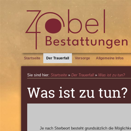
Startseite
Der Trauerfall
Vorsorge
Allgemeine Infos
Sie sind hier:
Startseite
»
Der Trauerfall
»
Was ist zu tun?
Was ist zu tun?
Je nach Sterbeort besteht grundsätzlich die Möglichke